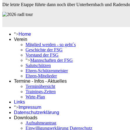
Die letzte Etappe führte dann noch über Unterbernbach und Radersd
">
Home
Verein
Mitglied werden - so geht´s
Geschichte der FSG
Vorstand der FSG
">
Mannschaften der FSG
Salutschützen
Ehren-Schützenmeister
Ehren-Mitglieder
Termine - Infos - Aktuelles
Terminübersicht
Trainings-Zeiten
Wirte-Plan
Links
">
Impressum
Datenschutzerklärung
Downloads
Aufnahmeantrag
Einwilligungserklärung Datenschutz