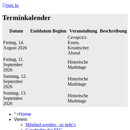
Sign In
Terminkalender
Datum
Enddatum
Beginn
Veranstaltung
Beschreibung
Cevapcici-
Freitag, 14.
Essen,
August 2026
Kroatischer
Abend
Freitag, 11.
Historische
September
Markttage
2026
Samstag, 12.
Historische
September
Markttage
2026
Sonntag, 13.
Historische
September
Markttage
2026
">
Home
Verein
Mitglied werden - so geht´s
Geschichte der FSG